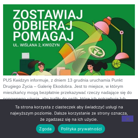
PUS Kwidzyn informuje, z dniem 13 grudnia uruchamia Punkt
Drugiego Życia – Galerię Ekodobra. Jest to miejsce, w którym
mieszkańcy mogą bezpłatnie przekazywać rzeczy nadające się do
ponownego użycia, aby trafiły do osób, które ich potrzebują lub
potrafią dostrzec ich wyjątkowy charakter. Coraz częściej
Ta strona korzysta z ciasteczek aby świadczyć usługi na
wymieniamy w domach meble na nowe, kupujemy nową zastawę
najwyższym poziomie. Dalsze korzystanie ze strony oznacza,
stołową, nowsze modele drobnych urządzeń […]
że zgadzasz się na ich użycie.
Spektakl Dla Dzieci
Zgoda
Polityka prywatności