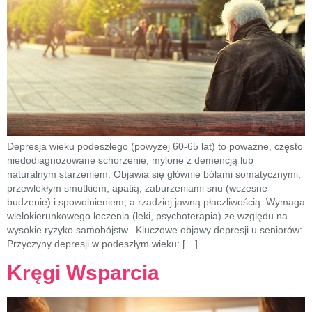
Depresja wieku podeszłego (powyżej 60-65 lat) to poważne, często
niedodiagnozowane schorzenie, mylone z demencją lub
naturalnym starzeniem. Objawia się głównie bólami somatycznymi,
przewlekłym smutkiem, apatią, zaburzeniami snu (wczesne
budzenie) i spowolnieniem, a rzadziej jawną płaczliwością. Wymaga
wielokierunkowego leczenia (leki, psychoterapia) ze względu na
wysokie ryzyko samobójstw. Kluczowe objawy depresji u seniorów:
Przyczyny depresji w podeszłym wieku: […]
Kręgi Wsparcia