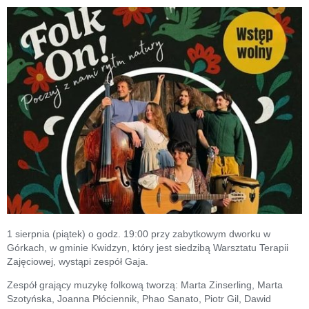
1 sierpnia (piątek) o godz. 19:00 przy zabytkowym dworku w
Górkach, w gminie Kwidzyn, który jest siedzibą Warsztatu Terapii
Zajęciowej, wystąpi zespół Gaja.
Zespół grający muzykę folkową tworzą: Marta Zinserling, Marta
Szotyńska, Joanna Płóciennik, Phao Sanato, Piotr Gil, Dawid