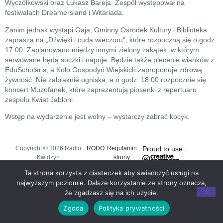
Wyczółkowski oraz Łukasz Bareja. Zespół występował na
festiwalach Dreamersland i Witariada.
Zanim jednak wystąpi Gaja, Gminny Ośrodek Kultury i Biblioteka
zaprasza na „Dźwięki i cuda wieczoru”, które rozpoczną się o godz.
17:00. Zaplanowano między innymi zielony zakątek, w którym
serwowane będą soczki i napoje. Będzie także plecenie wianków z
EduScholaris, a Koło Gospodyń Wiejskich zaproponuje zdrową
żywność. Nie zabraknie ogniska, a o godz. 18:00 rozpocznie się
koncert Muzofanek, które zaprezentują piosenki z repertuaru
zespołu Kwiat Jabłoni.
Wstęp na wydarzenie jest wolny – wystarczy zabrać kocyk.
Copyright © 2026 Radio
RODO
Regulamin
Proud to use :
Kwidzyn
strony
Ta strona korzysta z ciasteczek aby świadczyć usługi na
najwyższym poziomie. Dalsze korzystanie ze strony oznacza,
że zgadzasz się na ich użycie.
Zgoda
Polityka prywatności