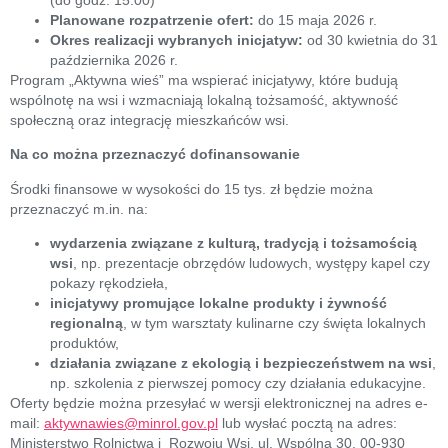
Planowane rozpatrzenie ofert:
do 15 maja 2026 r.
Okres realizacji wybranych inicjatyw:
od 30 kwietnia do 31
października 2026 r.
Program „Aktywna wieś” ma wspierać inicjatywy, które budują
wspólnotę na wsi i wzmacniają lokalną tożsamość, aktywność
społeczną oraz integrację mieszkańców wsi.
Na co można przeznaczyć dofinansowanie
Środki finansowe w wysokości do 15 tys. zł będzie można
przeznaczyć m.in. na:
wydarzenia związane z kulturą, tradycją i tożsamością
wsi
, np. prezentacje obrzędów ludowych, występy kapel czy
pokazy rękodzieła,
inicjatywy promujące lokalne produkty i żywność
regionalną
, w tym warsztaty kulinarne czy święta lokalnych
produktów,
działania związane z ekologią i bezpieczeństwem na wsi
,
np. szkolenia z pierwszej pomocy czy działania edukacyjne.
Oferty będzie można przesyłać w wersji elektronicznej na adres e-
mail:
aktywnawies@minrol.gov.pl
lub wysłać pocztą na adres:
Ministerstwo Rolnictwa i Rozwoju Wsi, ul. Wspólna 30, 00-930