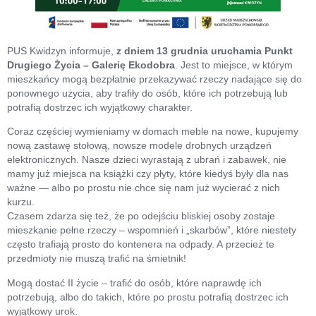
PUS Kwidzyn informuje,
z dniem 13 grudnia uruchamia Punkt
Drugiego Życia – Galerię Ekodobra
. Jest to miejsce, w którym
mieszkańcy mogą bezpłatnie przekazywać rzeczy nadające się do
ponownego użycia, aby trafiły do osób, które ich potrzebują lub
potrafią dostrzec ich wyjątkowy charakter.
Coraz częściej wymieniamy w domach meble na nowe, kupujemy
nową zastawę stołową, nowsze modele drobnych urządzeń
elektronicznych. Nasze dzieci wyrastają z ubrań i zabawek, nie
mamy już miejsca na książki czy płyty, które kiedyś były dla nas
ważne — albo po prostu nie chce się nam już wycierać z nich
kurzu.
Czasem zdarza się też, że po odejściu bliskiej osoby zostaje
mieszkanie pełne rzeczy – wspomnień i „skarbów”, które niestety
często trafiają prosto do kontenera na odpady. A przecież te
przedmioty nie muszą trafić na śmietnik!
Mogą dostać II życie – trafić do osób, które naprawdę ich
potrzebują, albo do takich, które po prostu potrafią dostrzec ich
wyjątkowy urok.