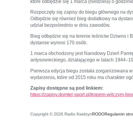
które odbędzie się 1 marca (niedziela) o godzini
Rozpoczęły się zapisy do biegu głównego na dys
Odbędzie się również bieg dodatkowy na dystans
udział bezpośrednio w dniu zawodów.
Bieg odbędzie się na terenie leśnictw Dziwno i B
dystanse wynosi 170 osób.
1 marca obchodzony jest Narodowy Dzień Pamięci
antysowieckiego, działającego w latach 1944–1
Pierwsza edycja biegu została zorganizowana w
wydarzenia, które od 2015 roku ma charakter ogó
Zapisy dostępne są pod linkiem:
https://zapisy.domtel-sport.pl/tropem-wilczym-b
Copyright © 2026 Radio Kwidzyn
RODO
Regulamin str