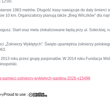
e 12:00.
tansie 1963 metrów. Długość trasy nawiązuje do daty śmierci o
ie 10 km. Organizatorzy planują także „Bieg Wilczków” dla naj
ogusz. Start oraz meta zlokalizowane będą przy ul. Sołeckiej, 
 „Żołnierzy Wyklętych”. Święto upamiętnia żołnierzy polskie
963.
 2013 roku przez grupę pasjonatów. W 2014 roku Fundacja Wo
lnopolski.
ieg-pamieci-zolnierzy-wykletych-gardeja-2026-v15496
ony
Proud to use :