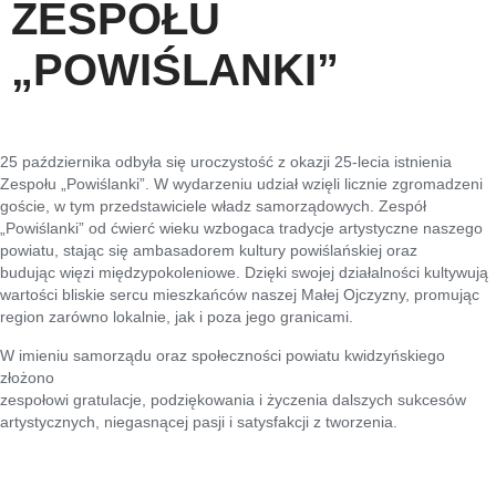
ZESPOŁU
„POWIŚLANKI”
25 października odbyła się uroczystość z okazji 25-lecia istnienia
Zespołu „Powiślanki”. W wydarzeniu udział wzięli licznie zgromadzeni
goście, w tym przedstawiciele władz samorządowych. Zespół
„Powiślanki” od ćwierć wieku wzbogaca tradycje artystyczne naszego
powiatu, stając się ambasadorem kultury powiślańskiej oraz
budując więzi międzypokoleniowe. Dzięki swojej działalności kultywują
wartości bliskie sercu mieszkańców naszej Małej Ojczyzny, promując
region zarówno lokalnie, jak i poza jego granicami.
W imieniu samorządu oraz społeczności powiatu kwidzyńskiego
złożono
zespołowi gratulacje, podziękowania i życzenia dalszych sukcesów
artystycznych, niegasnącej pasji i satysfakcji z tworzenia.