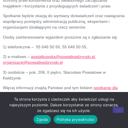
ochrony praw konsumenta oraz świadomego zarządzania
majątkiem i korzystania z przysługujących świadczeń i praw.
Spotkanie będzie okazją do wymiany doświadczeń oraz nawiązania
współpracy pomiędzy administracją publiczną, ekspertami i
organizacjami działającymi na rzecz seniorów.
Osoby zainteresowane wyjazdem proszone są o zgłaszanie się:
1) telefonicznie – 55 646 50 50, 55 646 50 55,
2) e-mailowo –
aswiatkowska@powiatkwidzynski.pl
,
organizacje@powiatkwidzynski.pl
3) osobiście – pok. 206, II piętro, Starostwo Powiatowe w
Kwidzynie.
Więcej informacji znajdą Państwo pod tym linkiem
spotkanie dla
seniorów Gdańsk
.
Ta strona korzysta z ciasteczek aby świadczyć usługi na
najwyższym poziomie. Dalsze korzystanie ze strony oznacza,
że zgadzasz się na ich użycie.
Copyright © 2026 Radio
RODO
Regulamin
Proud to use :
Kwidzyn
strony
Zgoda
Polityka prywatności