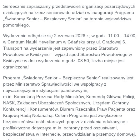
Serdecznie zapraszamy przedstawicieli organizacji pozarządowych
działających na rzecz seniorów do udziału w inauguracji Programu
„Świadomy Senior – Bezpieczny Senior” na terenie województwa
pomorskiego.
Wydarzenie odbędzie się 2 czerwca 2026 r., w godz. 11:00 – 14:00,
w Centrum Nauki Hevelianum w Gdańsku przy ul. Gradowej 6.
Transport na wydarzenie jest zapewniony przez Starostwo
Powiatowe w Kwidzynie – wyjazd spod Starostwa Powiatowego w
Kwidzynie w dniu wydarzenia o godz. 08:50, liczba miejsc jest
ograniczona!
Program „Świadomy Senior – Bezpieczny Senior” realizowany jest
przez Ministerstwo Sprawiedliwości we współpracy z
najważniejszymi instytucjami państwowymi,
m.in. Kancelarią Prezesa Rady Ministrów, Komendą Główną Policji,
NASK, Zakładem Ubezpieczeń Społecznych, Urzędem Ochrony
Konkurencji i Konsumentów, Biurem Rzecznika Praw Pacjenta oraz
Krajową Radą Notarialną. Celem Programu jest zwiększenie
bezpieczeństwa osób starszych poprzez działania edukacyjne i
profilaktyczne dotyczące m.in. ochrony przed oszustwami,
bezpieczeństwa w Internecie, przeciwdziałania przemocy domowej,