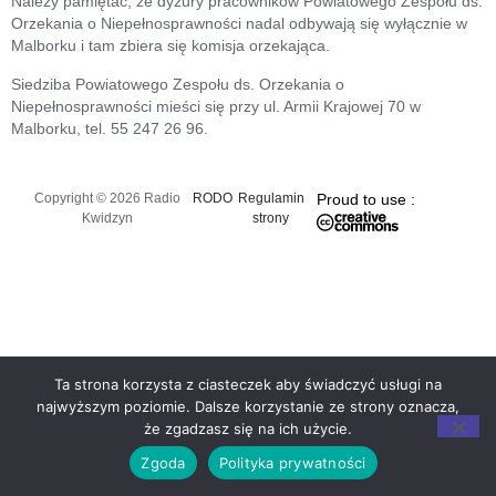
Należy pamiętać, że dyżury pracowników Powiatowego Zespołu ds.
Orzekania o Niepełnosprawności nadal odbywają się wyłącznie w
Malborku i tam zbiera się komisja orzekająca.
Siedziba Powiatowego Zespołu ds. Orzekania o
Niepełnosprawności mieści się przy ul. Armii Krajowej 70 w
Malborku, tel. 55 247 26 96.
Copyright © 2026 Radio
RODO
Regulamin
Proud to use :
Kwidzyn
strony
Ta strona korzysta z ciasteczek aby świadczyć usługi na
najwyższym poziomie. Dalsze korzystanie ze strony oznacza,
że zgadzasz się na ich użycie.
Zgoda
Polityka prywatności