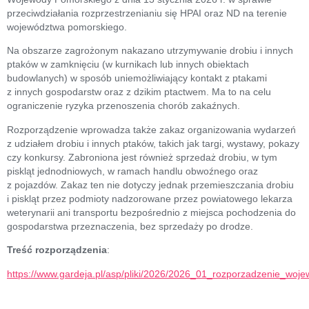
przeciwdziałania rozprzestrzenianiu się HPAI oraz ND na terenie
województwa pomorskiego.
Na obszarze zagrożonym nakazano utrzymywanie drobiu i innych
ptaków w zamknięciu (w kurnikach lub innych obiektach
budowlanych) w sposób uniemożliwiający kontakt z ptakami
z innych gospodarstw oraz z dzikim ptactwem. Ma to na celu
ograniczenie ryzyka przenoszenia chorób zakaźnych.
Rozporządzenie wprowadza także zakaz organizowania wydarzeń
z udziałem drobiu i innych ptaków, takich jak targi, wystawy, pokazy
czy konkursy. Zabroniona jest również sprzedaż drobiu, w tym
piskląt jednodniowych, w ramach handlu obwoźnego oraz
z pojazdów. Zakaz ten nie dotyczy jednak przemieszczania drobiu
i piskląt przez podmioty nadzorowane przez powiatowego lekarza
weterynarii ani transportu bezpośrednio z miejsca pochodzenia do
gospodarstwa przeznaczenia, bez sprzedaży po drodze.
Treść rozporządzenia
:
https://www.gardeja.pl/asp/pliki/2026/2026_01_rozporzadzenie_woje