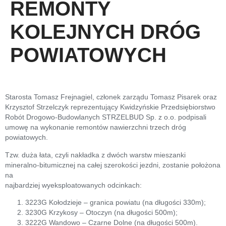
REMONTY
KOLEJNYCH DRÓG
POWIATOWYCH
Starosta Tomasz Frejnagiel, członek zarządu Tomasz Pisarek oraz
Krzysztof Strzelczyk reprezentujący Kwidzyńskie Przedsiębiorstwo
Robót Drogowo-Budowlanych STRZELBUD Sp. z o.o. podpisali
umowę na wykonanie remontów nawierzchni trzech dróg
powiatowych.
Tzw. duża łata, czyli nakładka z dwóch warstw mieszanki
mineralno-bitumicznej na całej szerokości jezdni, zostanie położona
na
najbardziej wyeksploatowanych odcinkach:
3223G Kołodzieje – granica powiatu (na długości 330m);
3230G Krzykosy – Otoczyn (na długości 500m);
3222G Wandowo – Czarne Dolne (na długości 500m).