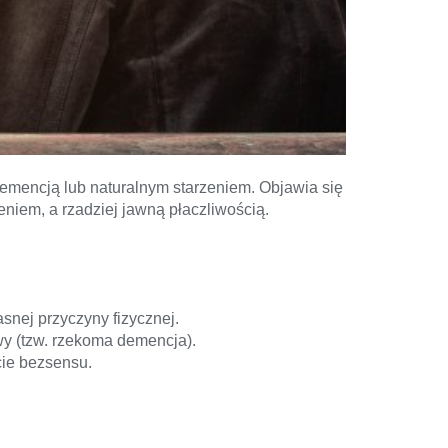
emencją lub naturalnym starzeniem. Objawia się
niem, a rzadziej jawną płaczliwością.
snej przyczyny fizycznej.
wy (tzw. rzekoma demencja).
cie bezsensu.