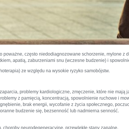
 to poważne, często niedodiagnozowane schorzenie, mylone z d
iem, apatią, zaburzeniami snu (wczesne budzenie) i spowolnie
hoterapia) ze względu na wysokie ryzyko samobójstw.
zaparcia, problemy kardiologiczne, zmęczenie, które nie mają ja
roblemy z pamięcią, koncentracją, spowolnienie ruchowe i mo
gnębienie, brak energii, wycofanie z życia społecznego, poczu
ranne budzenie się, bezsenność lub nadmierna senność.
 choroby neurodegeneracyjne, przewlekłe stany zapalne.