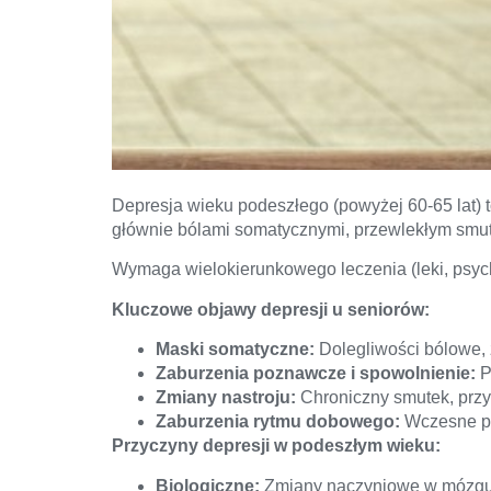
Depresja wieku podeszłego (powyżej 60-65 lat)
głównie bólami somatycznymi, przewlekłym smutk
Wymaga wielokierunkowego leczenia (leki, psyc
Kluczowe objawy depresji u seniorów:
Maski somatyczne:
Dolegliwości bólowe, 
Zaburzenia poznawcze i spowolnienie:
P
Zmiany nastroju:
Chroniczny smutek, przy
Zaburzenia rytmu dobowego:
Wczesne po
Przyczyny depresji w podeszłym wieku:
Biologiczne:
Zmiany naczyniowe w mózgu,