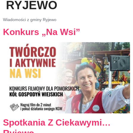
RYJEWO
Wiadomości z gminy Ryjewo
Konkurs „Na Wsi”
Spotkania Z Ciekawymi…