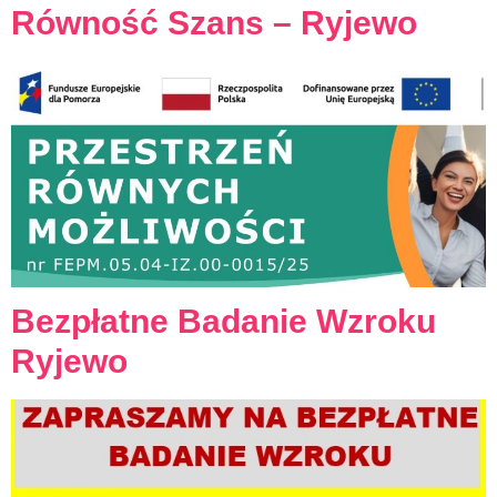
Równość Szans – Ryjewo
Bezpłatne Badanie Wzroku
Ryjewo