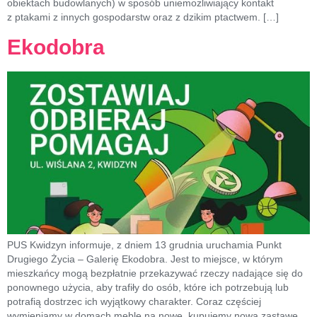
obiektach budowlanych) w sposób uniemożliwiający kontakt
z ptakami z innych gospodarstw oraz z dzikim ptactwem. […]
Ekodobra
PUS Kwidzyn informuje, z dniem 13 grudnia uruchamia Punkt
Drugiego Życia – Galerię Ekodobra. Jest to miejsce, w którym
mieszkańcy mogą bezpłatnie przekazywać rzeczy nadające się do
ponownego użycia, aby trafiły do osób, które ich potrzebują lub
potrafią dostrzec ich wyjątkowy charakter. Coraz częściej
wymieniamy w domach meble na nowe, kupujemy nową zastawę