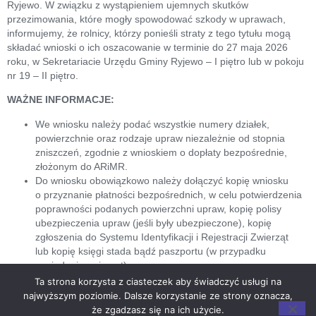
Ryjewo. W związku z wystąpieniem ujemnych skutków
przezimowania, które mogły spowodować szkody w uprawach,
informujemy, że rolnicy, którzy ponieśli straty z tego tytułu mogą
składać wnioski o ich oszacowanie w terminie do 27 maja 2026
roku, w Sekretariacie Urzędu Gminy Ryjewo – I piętro lub w pokoju
nr 19 – II piętro.
WAŻNE INFORMACJE:
We wniosku należy podać wszystkie numery działek,
powierzchnie oraz rodzaje upraw niezależnie od stopnia
zniszczeń, zgodnie z wnioskiem o dopłaty bezpośrednie,
złożonym do ARiMR.
Do wniosku obowiązkowo należy dołączyć kopię wniosku
o przyznanie płatności bezpośrednich, w celu potwierdzenia
poprawności podanych powierzchni upraw, kopię polisy
ubezpieczenia upraw (jeśli były ubezpieczone), kopię
zgłoszenia do Systemu Identyfikacji i Rejestracji Zwierząt
lub kopię księgi stada bądź paszportu (w przypadku
posiadania zwierząt).
FORMULARZ do pobrania
TUTAJ
Ta strona korzysta z ciasteczek aby świadczyć usługi na
najwyższym poziomie. Dalsze korzystanie ze strony oznacza,
że zgadzasz się na ich użycie.