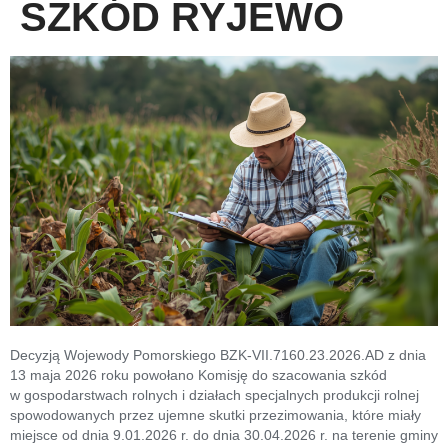
SZKÓD RYJEWO
Decyzją Wojewody Pomorskiego BZK-VII.7160.23.2026.AD z dnia
13 maja 2026 roku powołano Komisję do szacowania szkód
w gospodarstwach rolnych i działach specjalnych produkcji rolnej
spowodowanych przez ujemne skutki przezimowania, które miały
miejsce od dnia 9.01.2026 r. do dnia 30.04.2026 r. na terenie gminy