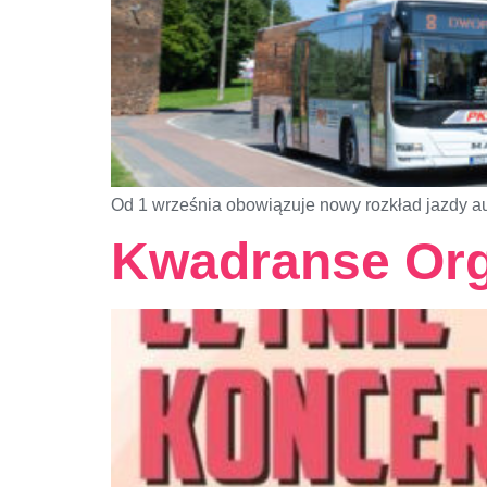
Od 1 września obowiązuje nowy rozkład jazdy 
Kwadranse Or