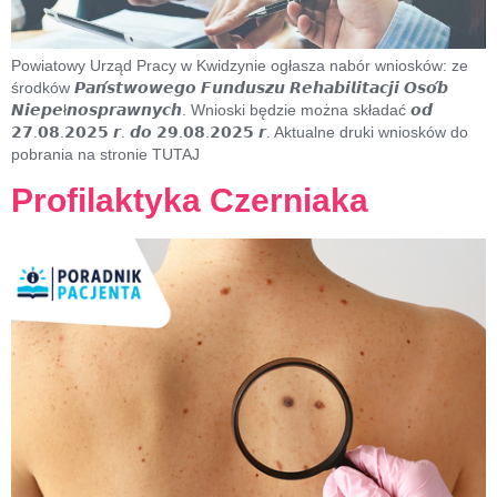
Powiatowy Urząd Pracy w Kwidzynie ogłasza nabór wniosków: ze
środków 𝙋𝙖𝙣́𝙨𝙩𝙬𝙤𝙬𝙚𝙜𝙤 𝙁𝙪𝙣𝙙𝙪𝙨𝙯𝙪 𝙍𝙚𝙝𝙖𝙗𝙞𝙡𝙞𝙩𝙖𝙘𝙟𝙞 𝙊𝙨𝙤́𝙗
𝙉𝙞𝙚𝙥𝙚ł𝙣𝙤𝙨𝙥𝙧𝙖𝙬𝙣𝙮𝙘𝙝. Wnioski będzie można składać 𝙤𝙙
𝟮𝟳.𝟬𝟴.𝟮𝟬𝟮𝟱 𝙧. 𝙙𝙤 𝟮𝟵.𝟬𝟴.𝟮𝟬𝟮𝟱 𝙧. Aktualne druki wniosków do
pobrania na stronie TUTAJ
Profilaktyka Czerniaka