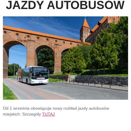
JAZDY AUTOBUSÓW
Od 1 września obowiązuje nowy rozkład jazdy autobusów
miejskich. Szczegóły
TUTAJ