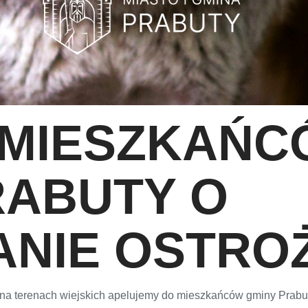
 MIESZKAŃ
RABUTY O
NIE OSTRO
 na terenach wiejskich apelujemy do mieszkańców gminy Prabut