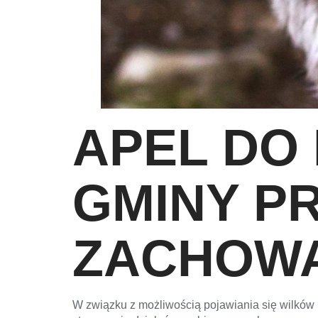
APEL DO
GMINY P
ZACHOWA
W związku z możliwością pojawiania się wilków