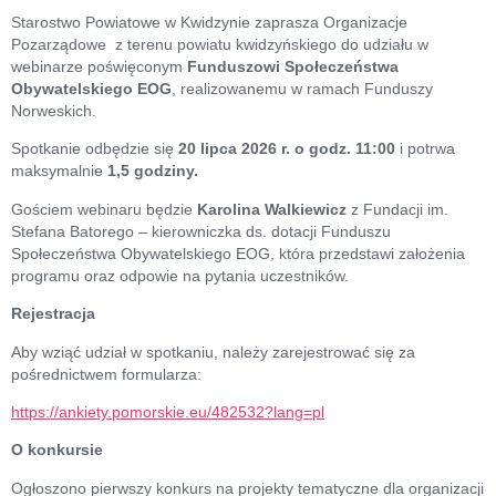
Starostwo Powiatowe w Kwidzynie zaprasza Organizacje
Pozarządowe z terenu powiatu kwidzyńskiego do udziału w
webinarze poświęconym
Funduszowi Społeczeństwa
Obywatelskiego EOG
, realizowanemu w ramach Funduszy
Norweskich.
Spotkanie odbędzie się
20 lipca 2026 r. o godz. 11:00
i potrwa
maksymalnie
1,5 godziny.
Gościem webinaru będzie
Karolina Walkiewicz
z Fundacji im.
Stefana Batorego – kierowniczka ds. dotacji Funduszu
Społeczeństwa Obywatelskiego EOG, która przedstawi założenia
programu oraz odpowie na pytania uczestników.
Rejestracja
Aby wziąć udział w spotkaniu, należy zarejestrować się za
pośrednictwem formularza:
https://ankiety.pomorskie.eu/482532?lang=pl
O konkursie
Ogłoszono pierwszy konkurs na projekty tematyczne dla organizacji