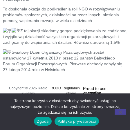
To doskonała okazja do podkreślenia roli NGO w rozwiązywaniu
problemów społecznych, działalności na rzecz innych, niesienia
pomocy, wspierania rozwoju w wielu dziedzinach.
Z tej okazji składamy gorące podziękowania za codzienną
i wyjątkową działalność wszystkich organizacji pozarządowych i
zachęcamy do wspierania ich działań. Również darowizną 1,5%
Światowy Dzień Organizacji Pozarządowych został
ustanowiony 17 kwietnia 2010 r. przez 12 państw Bałtyckiego
Forum Organizacji Pozarządowych. Pierwsze obchody odbyły się
27 lutego 2014 roku w Helsinkach.
Copyright © 2026 Radio
RODO
Regulamin
Proud to use :
Kwidzyn
strony
Ta strona korzysta z ciasteczek aby świadczyć usługi na
najwyższym poziomie. Dalsze korzystanie ze strony oznacza,
że zgadzasz się na ich użycie.
Zgoda
Polityka prywatności