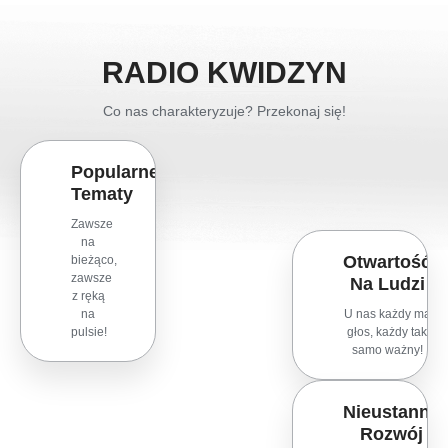
RADIO KWIDZYN
Co nas charakteryzuje? Przekonaj się!
Popularne
Tematy
Zawsze
na
Otwartość
bieżąco,
zawsze
Na Ludzi
z ręką
na
U nas każdy ma
pulsie!
głos, każdy tak
samo ważny!
Nieustanny
Rozwój