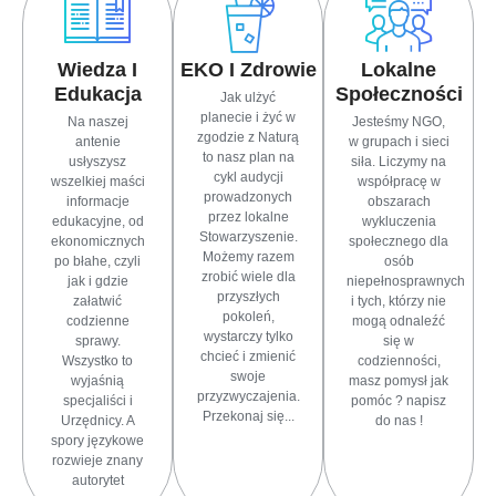
Wiedza I
EKO I Zdrowie
Lokalne
Edukacja
Społeczności
Jak ulżyć
planecie i żyć w
Na naszej
Jesteśmy NGO,
zgodzie z Naturą
antenie
w grupach i sieci
to nasz plan na
usłyszysz
siła. Liczymy na
cykl audycji
wszelkiej maści
współpracę w
prowadzonych
informacje
obszarach
przez lokalne
edukacyjne, od
wykluczenia
Stowarzyszenie.
ekonomicznych
społecznego dla
Możemy razem
po błahe, czyli
osób
zrobić wiele dla
jak i gdzie
niepełnosprawnych
przyszłych
załatwić
i tych, którzy nie
pokoleń,
codzienne
mogą odnaleźć
wystarczy tylko
sprawy.
się w
chcieć i zmienić
Wszystko to
codzienności,
swoje
wyjaśnią
masz pomysł jak
przyzwyczajenia.
specjaliści i
pomóc ? napisz
Przekonaj się...
Urzędnicy. A
do nas !
spory językowe
rozwieje znany
autorytet