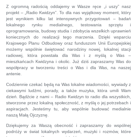
Z ogromną radością oddajemy w Wasze ręce „i uszy” nasz
projekt – „Radio Kwidzyn”. To dla nas wyjątkowy moment, który
jest wynikiem kilku lat intensywnych przygotowań – badań
lokalnego rynku medialnego, testowania sprzętu i
oprogramowania, budowy studia i zdobycia wszelkich uprawnień
koniecznych do realizacji tego marzenia. Dzięki wsparciu
Krajowego Planu Odbudowy oraz funduszom Unii Europejskiej
możemy wspólnie świętować narodziny nowej, lokalnej stacji
radiowej, która powstała dla Was i z myślą o Was –
mieszkańcach Kwidzyna i okolic. Już dziś zapraszamy Was do
współpracy w tworzeniu treści o Was i dla Was, na naszej
antenie.
Codziennie czekać będą na Was lokalne wiadomości, wywiady z
ciekawymi ludźmi, porady, a także muzyka, która umili Wam
dzień. Bądźcie z nami – Radio Kwidzyn to radio dla wszystkich,
stworzone przez lokalną społeczność, z myślą o jej potrzebach i
aspiracjach. Jesteśmy tu, aby wspólnie budować medialnie
naszą Małą Ojczyznę.
Dziękujemy za Waszą obecność i zapraszamy do wspólnej
podróży w świat lokalnych wydarzeń, muzyki i rozmów, które