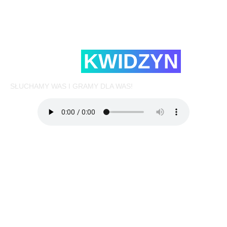
RADIO
KWIDZYN
SŁUCHAMY WAS I GRAMY DLA WAS!