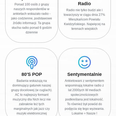
Radio
Ponad 100 osób z grupy
naszych respondentów w
Radio nie tylko budzi ale i
ankietach wskazało radio -
towarzyszy w ciągu dnia 27%
jako codzienne, podstawowe
Mieszkańcom Powiatu
źródło informacji. Ta grupa
Kwidzyńskiego. Najwięcej na
słucha radio ponad 6 godzin
terenach wiejskich
dziennie
80's POP
Sentymentalnie
Badania wskazują na
Ankietowani z sentymentem
dominujący gatunek naszej
wspominają lokalne radio z
grupy docelowej (w cuglach).
lat 2000ych W mediach
AC to najlepszy formant
społecznościowych
muzyczny dla Nich lecz nie
podkreślana jest lokalność.
zabraknie też tych
To również był powód do
marginalnych jak jazz czy
podjęcia się tego wyzwania.
muzyki elektronicznej
Lokalne = Nasze !