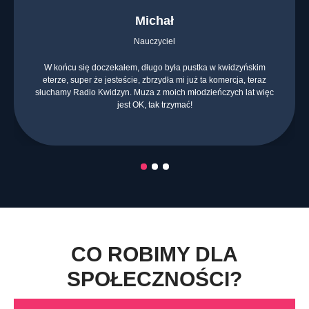
Maciek
Mistrz Cukiernictwa
Dobra muzyka i daje rano energetycznego kopa, wcześnie wstaję
i ta muzyka pozwala mi przetrwać poranek. Chciałbym was kiedyś
odwiedzić i zobaczyć jak robi się radio
CO ROBIMY DLA
SPOŁECZNOŚCI?