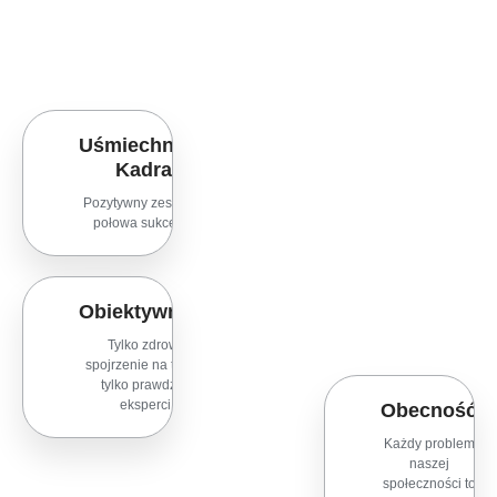
Uśmiechnięta
Kadra
Pozytywny zespół to
połowa sukcesu!
Obiektywność
Tylko zdrowe
spojrzenie na temat,
tylko prawdziwi
eksperci!
Obecność
Każdy problem
naszej
społeczności to