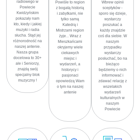
radiowego w
Powiśle to region
Wbrew opinii
Powiecie
z bogatą historią
sceptyków -
Kwidzyńskim
i zabytkami, nie
sporo się dzieje,
pokazały nam
tylko samą
wystarczy
kto, kiedy i jakiej
Katedrą i
poszukać a
muzyki i radia
Mistrzami region
każdy znajdzie
słucha. Stąd jej
żyje... Wraz z
coś dla siebie. W
różnorodność na
Mieszkańcami
naszym
naszej antenie.
okryjemy wiele
przypadku
Nasza grupa
ciekawych
wystarczy
docelowa to 30+
miejsc i
posłuchać, bo na
ale i Seniorzy,
wydarzeń, a
bieżąco
znajdą swój
historycy i
będziemy o nich
specjalny blok
pasjonaci
informować i
muzyczny !
opowiedzą Wam
zdawać relację z
o tym na naszej
wszelakich
antenie
wydarzeń
kulturalnych w
naszym
Powiecie