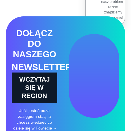
nasz problem -
razem
znajdziemy
rozwiązanie!
DOŁĄCZ
DO
NASZEGO
NEWSLETTERA
WCZYTAJ
SIĘ W
REGION
Jeśli jesteś poza
zasięgiem stacji a
chcesz wiedzieć co
dzieje się w Powiecie -