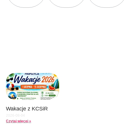
AKTUALNOŚCI
Przejrzyj NEWS’y i zobacz co się dzieje i co zaplanowano w
naszej okolicy…
Wakacje z KCSiR
2026-08-04
Czytaj więcej »