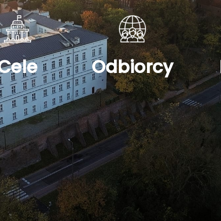
Cele
Odbiorcy