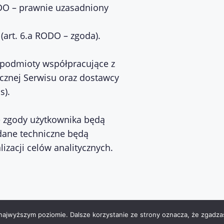
RODO – prawnie uzasadniony
art. 6.a RODO – zgoda).
podmioty współpracujące z
icznej Serwisu oraz dostawcy
s).
 zgody użytkownika będą
dane techniczne będą
izacji celów analitycznych.
 najwyższym poziomie. Dalsze korzystanie ze strony oznacza, że zgadzas