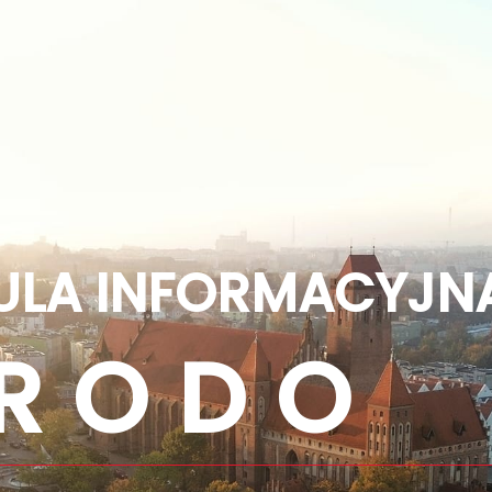
ULA INFORMACYJN
R O D O