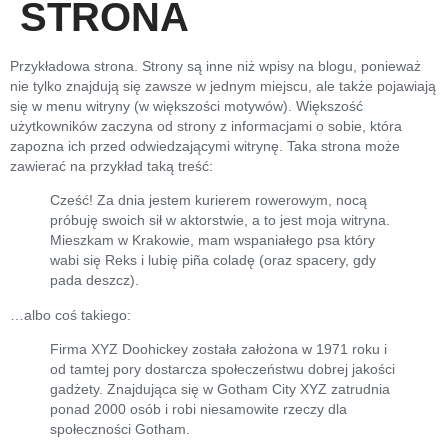
STRONA
Przykładowa strona. Strony są inne niż wpisy na blogu, ponieważ
nie tylko znajdują się zawsze w jednym miejscu, ale także pojawiają
się w menu witryny (w większości motywów). Większość
użytkowników zaczyna od strony z informacjami o sobie, która
zapozna ich przed odwiedzającymi witrynę. Taka strona może
zawierać na przykład taką treść:
Cześć! Za dnia jestem kurierem rowerowym, nocą
próbuję swoich sił w aktorstwie, a to jest moja witryna.
Mieszkam w Krakowie, mam wspaniałego psa który
wabi się Reks i lubię piña coladę (oraz spacery, gdy
pada deszcz).
…albo coś takiego:
Firma XYZ Doohickey została założona w 1971 roku i
od tamtej pory dostarcza społeczeństwu dobrej jakości
gadżety. Znajdująca się w Gotham City XYZ zatrudnia
ponad 2000 osób i robi niesamowite rzeczy dla
społeczności Gotham.