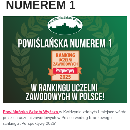
NUMEREM 1
Powiślańska Szkoła Wyższa
w Kwidzynie zdobyła I miejsce wśród
polskich uczelni zawodowych w Polsce według branżowego
rankingu „Perspektywy 2025”