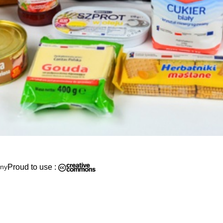
ony
Proud to use :