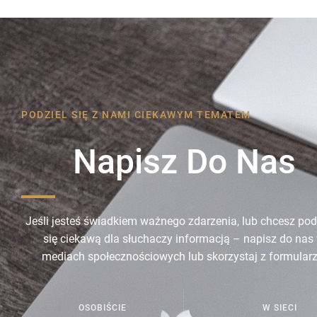
PODZIEL SIĘ Z NAMI CIEKAWYM TEMATEM
Napisz Do Nas
Jeśli jesteś świadkiem ważnego zdarzenia, lub chcesz podz
się ciekawą dla słuchaczy informacją – napisz do nas
mediach społecznościowych lub skorzystaj z formularz
OSOBIŚCIE
W SIECI