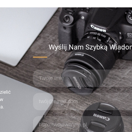
Wyślij Nam Szybką Wiad
ielić
 w
a.