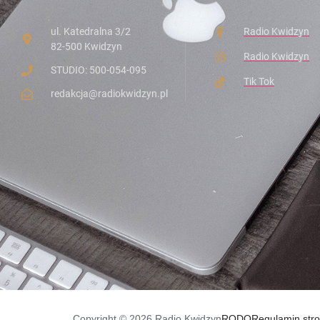
ul. Katedralna 3/2
Radio Kwidzyn
82-500 Kwidzyn
Radio Kwidzyn
STUDIO: 500-054-095
Tik Tok
redakcja@radiokwidzyn.pl
Copyright © 2026 Radio Kwidzyn
RODO
Regulamin str