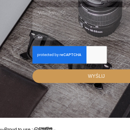
WYŚLIJ
ony
Proud to use :