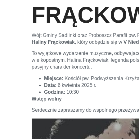
FRĄCKO
Wójt Gminy Sadlinki oraz Proboszcz Parafii pw
Haliny Frąckowiak
, który odbędzie się w
V Nied
To wyjątkowe wydarzenie muzyczne, odbywające si
wielkopostnym. Halina Frąckowiak, legenda polsk
pasyjny charakter koncertu.
Miejsce:
Kościół pw. Podwyższenia Krzyża
Data:
6 kwietnia 2025 r.
Godzina:
10:30
Wstęp wolny
Serdecznie zapraszamy do wspólnego przeżywan