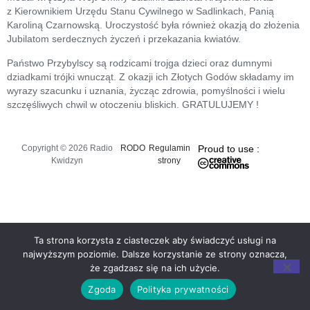
z Kierownikiem Urzędu Stanu Cywilnego w Sadlinkach, Panią
Karoliną Czarnowską. Uroczystość była również okazją do złożenia
Jubilatom serdecznych życzeń i przekazania kwiatów.
Państwo Przybylscy są rodzicami trojga dzieci oraz dumnymi
dziadkami trójki wnucząt. Z okazji ich Złotych Godów składamy im
wyrazy szacunku i uznania, życząc zdrowia, pomyślności i wielu
szczęśliwych chwil w otoczeniu bliskich. GRATULUJEMY !
Copyright © 2026 Radio
RODO
Regulamin
Proud to use :
Kwidzyn
strony
Ta strona korzysta z ciasteczek aby świadczyć usługi na
najwyższym poziomie. Dalsze korzystanie ze strony oznacza,
że zgadzasz się na ich użycie.
Zgoda
Polityka prywatności