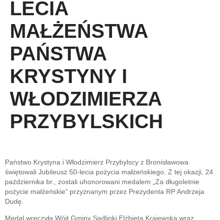
LECIA
MAŁŻEŃSTWA
PAŃSTWA
KRYSTYNY I
WŁODZIMIERZA
PRZYBYLSKICH
Państwo Krystyna i Włodzimierz Przybylscy z Bronisławowa
świętowali Jubileusz 50-lecia pożycia małżeńskiego. Z tej okazji, 24
października br., zostali uhonorowani medalem „Za długoletnie
pożycie małżeńskie” przyznanym przez Prezydenta RP Andrzeja
Dudę.
Medal wręczyła Wójt Gminy Sadlinki Elżbieta Krajewska wraz