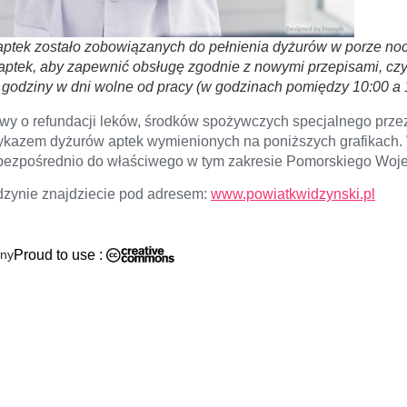
aptek zostało zobowiązanych do pełnienia dyżurów w porze noc
ptek, aby zapewnić obsługę zgodnie z nowymi przepisami, czyl
y godziny w dni wolne od pracy (w godzinach pomiędzy 10:00 a 
awy o refundacji leków, środków spożywczych specjalnego pr
kazem dyżurów aptek wymienionych na poniższych grafikach. W
ć bezpośrednio do właściwego w tym zakresie Pomorskiego Wo
dzynie znajdziecie pod adresem:
www.powiatkwidzynski.pl
ony
Proud to use :