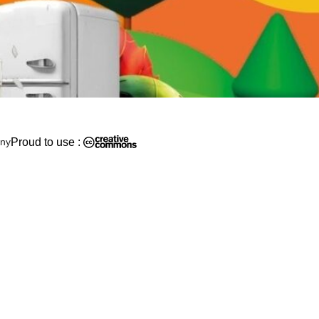
ony
Proud to use :