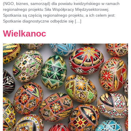
(NGO, biznes, samorząd) dla powiatu kwidzyńskiego w ramach
regionalnego projektu Siła Współpracy Międzysektorowej.
Spotkania są częścią regionalnego projektu, a ich celem jest:
Spotkanie diagnostyczne odbędzie się […]
Wielkanoc